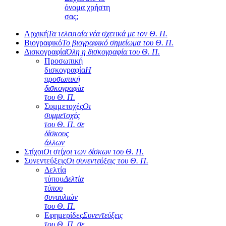
όνομα χρήστη
σας;
Αρχική
Τα τελευταία νέα σχετικά με τον Θ. Π.
Βιογραφικό
Το βιογραφικό σημείωμα του Θ. Π.
Δισκογραφία
Όλη η δισκογραφία του Θ. Π.
Προσωπική
δισκογραφία
Η
προσωπική
δισκογραφία
του Θ. Π.
Συμμετοχές
Οι
συμμετοχές
του Θ. Π. σε
δίσκους
άλλων
Στίχοι
Οι στίχοι των δίσκων του Θ. Π.
Συνεντεύξεις
Οι συνεντεύξεις του Θ. Π.
Δελτία
τύπου
Δελτία
τύπου
συναυλιών
του Θ. Π.
Εφημερίδες
Συνεντεύξεις
του Θ. Π. σε