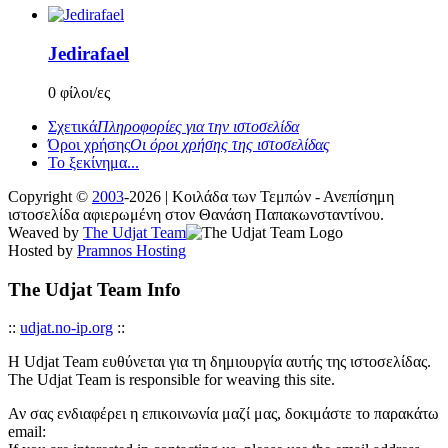
Jedirafael
0 φίλοι/ες
Σχετικά
Πληροφορίες για την ιστοσελίδα
Όροι χρήσης
Οι όροι χρήσης της ιστοσελίδας
Το ξεκίνημα...
Copyright ©
2003
-2026 | Κοιλάδα των Τεμπών - Ανεπίσημη
ιστοσελίδα αφιερωμένη στον Θανάση Παπακωνσταντίνου.
Weaved by
The Udjat Team
Hosted by
Pramnos Hosting
The Udjat Team Info
::
udjat.no-ip.org
::
Η Udjat Team ευθύνεται για τη δημιουργία αυτής της ιστοσελίδας.
The Udjat Team is responsible for weaving this site.
Αν σας ενδιαφέρει η επικοινωνία μαζί μας, δοκιμάστε το παρακάτω
email: