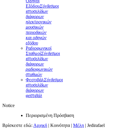
Οδηγοί
Εξόδου
Σύνδεσμοι
ιστοσελίδων
διάφορων
ηλεκτρονικών
μουσικών
περιοδικών
και οδηγών
εξόδου
Ραδιοφωνικοί
Σταθμοί
Σύνδεσμοι
ιστοσελίδων
διάφορων
ραδιοφωνικών
σταθμών
Φεστιβάλ
Σύνδεσμοι
ιστοσελίδων
διάφορων
φεστιβάλ
Notice
Περιορισμένη Πρόσβαση
Βρίσκεστε εδώ:
Αρχική
|
Κοινότητα
|
Μέλη
|
Jedirafael