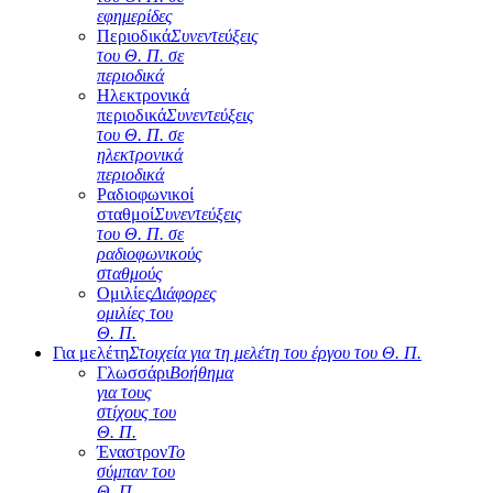
εφημερίδες
Περιοδικά
Συνεντεύξεις
του Θ. Π. σε
περιοδικά
Ηλεκτρονικά
περιοδικά
Συνεντεύξεις
του Θ. Π. σε
ηλεκτρονικά
περιοδικά
Ραδιοφωνικοί
σταθμοί
Συνεντεύξεις
του Θ. Π. σε
ραδιοφωνικούς
σταθμούς
Ομιλίες
Διάφορες
ομιλίες του
Θ. Π.
Για μελέτη
Στοιχεία για τη μελέτη του έργου του Θ. Π.
Γλωσσάρι
Βοήθημα
για τους
στίχους του
Θ. Π.
Έναστρον
Το
σύμπαν του
Θ. Π.