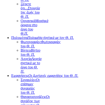
Ξέρετε
ότι...
Στοιχεία
της ζωής του
Θ. Π.
Οργανικά
Μουσικά
όργανα στο
έργο του
Θ.Π.
Πολυμέσα
Πολυμέσα σχετικά με τον Θ. Π.
Φωτογραφίες
Φωτογραφίες
του Θ. Π.
Βίντεο
Βίντεο
του Θ. Π.
Αρχεία
Αρχεία
σχετικά με το
έργο του Θ.
Π.
Εμφανίσεις
Οι ζωντανές εμφανίσεις του Θ. Π.
Συναυλίες
Οι
επίσημες
συναυλίες
του Θ. Π.
Θανασοσυνάξεις
Οι
συνάξεις των