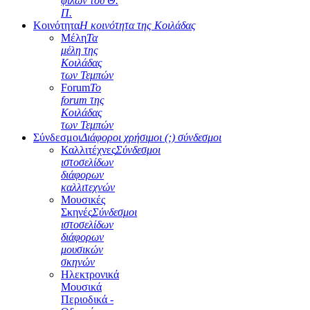
φίλων του Θ.
Π.
Κοινότητα
Η κοινότητα της Κοιλάδας
Μέλη
Τα
μέλη της
Κοιλάδας
των Τεμπών
Forum
Το
forum της
Κοιλάδας
των Τεμπών
Σύνδεσμοι
Διάφοροι χρήσιμοι (;) σύνδεσμοι
Καλλιτέχνες
Σύνδεσμοι
ιστοσελίδων
διάφορων
καλλιτεχνών
Μουσικές
Σκηνές
Σύνδεσμοι
ιστοσελίδων
διάφορων
μουσικών
σκηνών
Ηλεκτρονικά
Μουσικά
Περιοδικά -