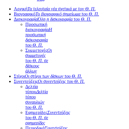
Αρχική
Τα τελευταία νέα σχετικά με τον Θ. Π.
Βιογραφικό
Το βιογραφικό σημείωμα του Θ. Π.
Δισκογραφία
Όλη η δισκογραφία του Θ. Π.
Προσωπική
δισκογραφία
Η
προσωπική
δισκογραφία
του Θ. Π.
Συμμετοχές
Οι
συμμετοχές
του Θ. Π. σε
δίσκους
άλλων
Στίχοι
Οι στίχοι των δίσκων του Θ. Π.
Συνεντεύξεις
Οι συνεντεύξεις του Θ. Π.
Δελτία
τύπου
Δελτία
τύπου
συναυλιών
του Θ. Π.
Εφημερίδες
Συνεντεύξεις
του Θ. Π. σε
εφημερίδες
Περιοδικά
Συνεντεύξεις