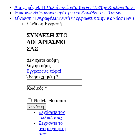
Διά χειρός Θ. Π.
Παλιά μηνύματα του Θ. Π. στην Κοιλάδα των
Επικοινωνία
Επικοινωνήστε με την Κοιλάδα των Τεμπών
Σύνδεση / Εγγραφή
Συνδεθείτε / εγγραφείτε στην Κοιλάδα των 
Σύνδεση
Εγγραφή
ΣΥΝΔΕΣΗ ΣΤΟ
ΛΟΓΑΡΙΑΣΜΟ
ΣΑΣ
Δεν έχετε ακόμη
λογαριασμό;
Εγγραφείτε τώρα!
Όνομα χρήστη *
Κωδικός *
Να Με Θυμάσαι
Ξεχάσατε τον
κωδικό σας;
Ξεχάσατε το
όνομα χρήστη
σας;