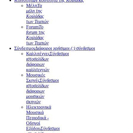
Κοινότητα
Η κοινότητα της Κοιλάδας
Μέλη
Τα
μέλη της
Κοιλάδας
των Τεμπών
Forum
Το
forum της
Κοιλάδας
των Τεμπών
Σύνδεσμοι
Διάφοροι χρήσιμοι (;) σύνδεσμοι
Καλλιτέχνες
Σύνδεσμοι
ιστοσελίδων
διάφορων
καλλιτεχνών
Μουσικές
Σκηνές
Σύνδεσμοι
ιστοσελίδων
διάφορων
μουσικών
σκηνών
Ηλεκτρονικά
Μουσικά
Περιοδικά -
Οδηγοί
Εξόδου
Σύνδεσμοι