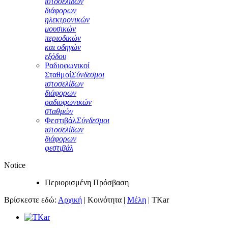
ιστοσελίδων
διάφορων
ηλεκτρονικών
μουσικών
περιοδικών
και οδηγών
εξόδου
Ραδιοφωνικοί
Σταθμοί
Σύνδεσμοι
ιστοσελίδων
διάφορων
ραδιοφωνικών
σταθμών
Φεστιβάλ
Σύνδεσμοι
ιστοσελίδων
διάφορων
φεστιβάλ
Notice
Περιορισμένη Πρόσβαση
Βρίσκεστε εδώ:
Αρχική
|
Κοινότητα
|
Μέλη
|
TKar