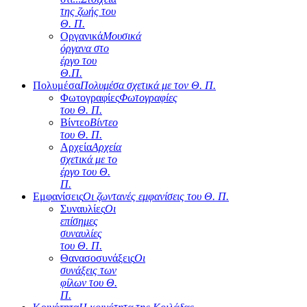
της ζωής του
Θ. Π.
Οργανικά
Μουσικά
όργανα στο
έργο του
Θ.Π.
Πολυμέσα
Πολυμέσα σχετικά με τον Θ. Π.
Φωτογραφίες
Φωτογραφίες
του Θ. Π.
Βίντεο
Βίντεο
του Θ. Π.
Αρχεία
Αρχεία
σχετικά με το
έργο του Θ.
Π.
Εμφανίσεις
Οι ζωντανές εμφανίσεις του Θ. Π.
Συναυλίες
Οι
επίσημες
συναυλίες
του Θ. Π.
Θανασοσυνάξεις
Οι
συνάξεις των
φίλων του Θ.
Π.