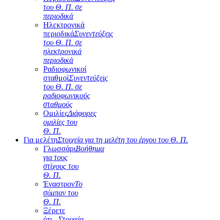
του Θ. Π. σε
περιοδικά
Ηλεκτρονικά
περιοδικά
Συνεντεύξεις
του Θ. Π. σε
ηλεκτρονικά
περιοδικά
Ραδιοφωνικοί
σταθμοί
Συνεντεύξεις
του Θ. Π. σε
ραδιοφωνικούς
σταθμούς
Ομιλίες
Διάφορες
ομιλίες του
Θ. Π.
Για μελέτη
Στοιχεία για τη μελέτη του έργου του Θ. Π.
Γλωσσάρι
Βοήθημα
για τους
στίχους του
Θ. Π.
Έναστρον
Το
σύμπαν του
Θ. Π.
Ξέρετε
ότι...
Στοιχεία