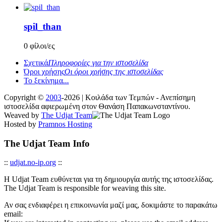
spil_than
0 φίλοι/ες
Σχετικά
Πληροφορίες για την ιστοσελίδα
Όροι χρήσης
Οι όροι χρήσης της ιστοσελίδας
Το ξεκίνημα...
Copyright ©
2003
-2026 | Κοιλάδα των Τεμπών - Ανεπίσημη
ιστοσελίδα αφιερωμένη στον Θανάση Παπακωνσταντίνου.
Weaved by
The Udjat Team
Hosted by
Pramnos Hosting
The Udjat Team Info
::
udjat.no-ip.org
::
Η Udjat Team ευθύνεται για τη δημιουργία αυτής της ιστοσελίδας.
The Udjat Team is responsible for weaving this site.
Αν σας ενδιαφέρει η επικοινωνία μαζί μας, δοκιμάστε το παρακάτω
email: