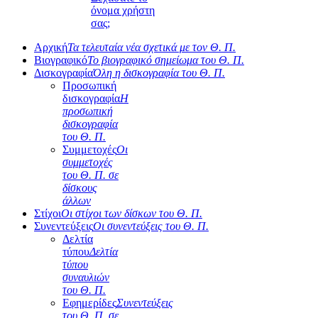
όνομα χρήστη
σας;
Αρχική
Τα τελευταία νέα σχετικά με τον Θ. Π.
Βιογραφικό
Το βιογραφικό σημείωμα του Θ. Π.
Δισκογραφία
Όλη η δισκογραφία του Θ. Π.
Προσωπική
δισκογραφία
Η
προσωπική
δισκογραφία
του Θ. Π.
Συμμετοχές
Οι
συμμετοχές
του Θ. Π. σε
δίσκους
άλλων
Στίχοι
Οι στίχοι των δίσκων του Θ. Π.
Συνεντεύξεις
Οι συνεντεύξεις του Θ. Π.
Δελτία
τύπου
Δελτία
τύπου
συναυλιών
του Θ. Π.
Εφημερίδες
Συνεντεύξεις
του Θ. Π. σε