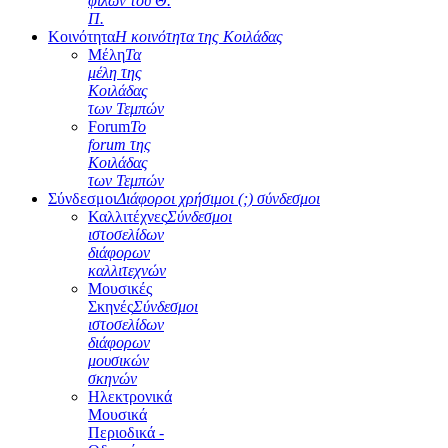
φίλων του Θ.
Π.
Κοινότητα
Η κοινότητα της Κοιλάδας
Μέλη
Τα
μέλη της
Κοιλάδας
των Τεμπών
Forum
Το
forum της
Κοιλάδας
των Τεμπών
Σύνδεσμοι
Διάφοροι χρήσιμοι (;) σύνδεσμοι
Καλλιτέχνες
Σύνδεσμοι
ιστοσελίδων
διάφορων
καλλιτεχνών
Μουσικές
Σκηνές
Σύνδεσμοι
ιστοσελίδων
διάφορων
μουσικών
σκηνών
Ηλεκτρονικά
Μουσικά
Περιοδικά -