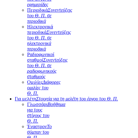
εφημερίδες
Περιοδικά
Συνεντεύξεις
του Θ. Π. σε
περιοδικά
Ηλεκτρονικά
περιοδικά
Συνεντεύξεις
του Θ. Π. σε
ηλεκτρονικά
περιοδικά
Ραδιοφωνικοί
σταθμοί
Συνεντεύξεις
του Θ. Π. σε
ραδιοφωνικούς
σταθμούς
Ομιλίες
Διάφορες
ομιλίες του
Θ. Π.
Για μελέτη
Στοιχεία για τη μελέτη του έργου του Θ. Π.
Γλωσσάρι
Βοήθημα
για τους
στίχους του
Θ. Π.
Έναστρον
Το
σύμπαν του
Θ. Π.