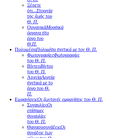
Ξέρετε
ότι...
Στοιχεία
της ζωής του
Θ. Π.
Οργανικά
Μουσικά
όργανα στο
έργο του
Θ.Π.
Πολυμέσα
Πολυμέσα σχετικά με τον Θ. Π.
Φωτογραφίες
Φωτογραφίες
του Θ. Π.
Βίντεο
Βίντεο
του Θ. Π.
Αρχεία
Αρχεία
σχετικά με το
έργο του Θ.
Π.
Εμφανίσεις
Οι ζωντανές εμφανίσεις του Θ. Π.
Συναυλίες
Οι
επίσημες
συναυλίες
του Θ. Π.
Θανασοσυνάξεις
Οι
συνάξεις των