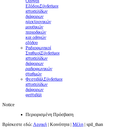
Οδηγοί
Εξόδου
Σύνδεσμοι
ιστοσελίδων
διάφορων
ηλεκτρονικών
μουσικών
περιοδικών
και οδηγών
εξόδου
Ραδιοφωνικοί
Σταθμοί
Σύνδεσμοι
ιστοσελίδων
διάφορων
ραδιοφωνικών
σταθμών
Φεστιβάλ
Σύνδεσμοι
ιστοσελίδων
διάφορων
φεστιβάλ
Notice
Περιορισμένη Πρόσβαση
Βρίσκεστε εδώ:
Αρχική
|
Κοινότητα
|
Μέλη
|
spil_than