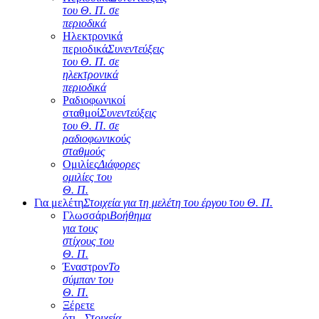
του Θ. Π. σε
περιοδικά
Ηλεκτρονικά
περιοδικά
Συνεντεύξεις
του Θ. Π. σε
ηλεκτρονικά
περιοδικά
Ραδιοφωνικοί
σταθμοί
Συνεντεύξεις
του Θ. Π. σε
ραδιοφωνικούς
σταθμούς
Ομιλίες
Διάφορες
ομιλίες του
Θ. Π.
Για μελέτη
Στοιχεία για τη μελέτη του έργου του Θ. Π.
Γλωσσάρι
Βοήθημα
για τους
στίχους του
Θ. Π.
Έναστρον
Το
σύμπαν του
Θ. Π.
Ξέρετε
ότι...
Στοιχεία