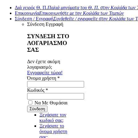
Διά χειρός Θ. Π.
Παλιά μηνύματα του Θ. Π. στην Κοιλάδα των
Επικοινωνία
Επικοινωνήστε με την Κοιλάδα των Τεμπών
Σύνδεση / Εγγραφή
Συνδεθείτε / εγγραφείτε στην Κοιλάδα των 
Σύνδεση
Εγγραφή
ΣΥΝΔΕΣΗ ΣΤΟ
ΛΟΓΑΡΙΑΣΜΟ
ΣΑΣ
Δεν έχετε ακόμη
λογαριασμό;
Εγγραφείτε τώρα!
Όνομα χρήστη *
Κωδικός *
Να Με Θυμάσαι
Ξεχάσατε τον
κωδικό σας;
Ξεχάσατε το
όνομα χρήστη
σας;