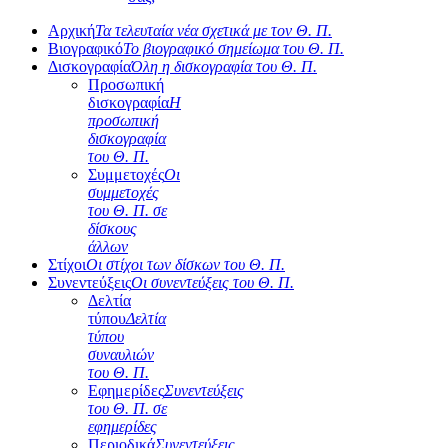
Αρχική
Τα τελευταία νέα σχετικά με τον Θ. Π.
Βιογραφικό
Το βιογραφικό σημείωμα του Θ. Π.
Δισκογραφία
Όλη η δισκογραφία του Θ. Π.
Προσωπική
δισκογραφία
Η
προσωπική
δισκογραφία
του Θ. Π.
Συμμετοχές
Οι
συμμετοχές
του Θ. Π. σε
δίσκους
άλλων
Στίχοι
Οι στίχοι των δίσκων του Θ. Π.
Συνεντεύξεις
Οι συνεντεύξεις του Θ. Π.
Δελτία
τύπου
Δελτία
τύπου
συναυλιών
του Θ. Π.
Εφημερίδες
Συνεντεύξεις
του Θ. Π. σε
εφημερίδες
Περιοδικά
Συνεντεύξεις