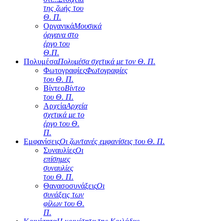
της ζωής του
Θ. Π.
Οργανικά
Μουσικά
όργανα στο
έργο του
Θ.Π.
Πολυμέσα
Πολυμέσα σχετικά με τον Θ. Π.
Φωτογραφίες
Φωτογραφίες
του Θ. Π.
Βίντεο
Βίντεο
του Θ. Π.
Αρχεία
Αρχεία
σχετικά με το
έργο του Θ.
Π.
Εμφανίσεις
Οι ζωντανές εμφανίσεις του Θ. Π.
Συναυλίες
Οι
επίσημες
συναυλίες
του Θ. Π.
Θανασοσυνάξεις
Οι
συνάξεις των
φίλων του Θ.
Π.