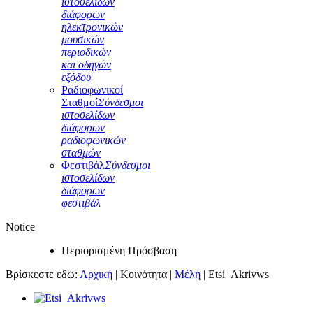
ιστοσελίδων
διάφορων
ηλεκτρονικών
μουσικών
περιοδικών
και οδηγών
εξόδου
Ραδιοφωνικοί
Σταθμοί
Σύνδεσμοι
ιστοσελίδων
διάφορων
ραδιοφωνικών
σταθμών
Φεστιβάλ
Σύνδεσμοι
ιστοσελίδων
διάφορων
φεστιβάλ
Notice
Περιορισμένη Πρόσβαση
Βρίσκεστε εδώ:
Αρχική
|
Κοινότητα
|
Μέλη
|
Etsi_Akrivws