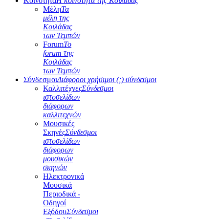
Κοινότητα
Η κοινότητα της Κοιλάδας
Μέλη
Τα
μέλη της
Κοιλάδας
των Τεμπών
Forum
Το
forum της
Κοιλάδας
των Τεμπών
Σύνδεσμοι
Διάφοροι χρήσιμοι (;) σύνδεσμοι
Καλλιτέχνες
Σύνδεσμοι
ιστοσελίδων
διάφορων
καλλιτεχνών
Μουσικές
Σκηνές
Σύνδεσμοι
ιστοσελίδων
διάφορων
μουσικών
σκηνών
Ηλεκτρονικά
Μουσικά
Περιοδικά -
Οδηγοί
Εξόδου
Σύνδεσμοι