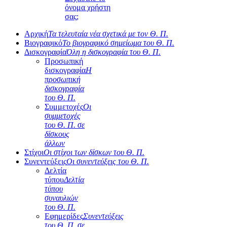
όνομα χρήστη
σας;
Αρχική
Τα τελευταία νέα σχετικά με τον Θ. Π.
Βιογραφικό
Το βιογραφικό σημείωμα του Θ. Π.
Δισκογραφία
Όλη η δισκογραφία του Θ. Π.
Προσωπική
δισκογραφία
Η
προσωπική
δισκογραφία
του Θ. Π.
Συμμετοχές
Οι
συμμετοχές
του Θ. Π. σε
δίσκους
άλλων
Στίχοι
Οι στίχοι των δίσκων του Θ. Π.
Συνεντεύξεις
Οι συνεντεύξεις του Θ. Π.
Δελτία
τύπου
Δελτία
τύπου
συναυλιών
του Θ. Π.
Εφημερίδες
Συνεντεύξεις
του Θ. Π. σε