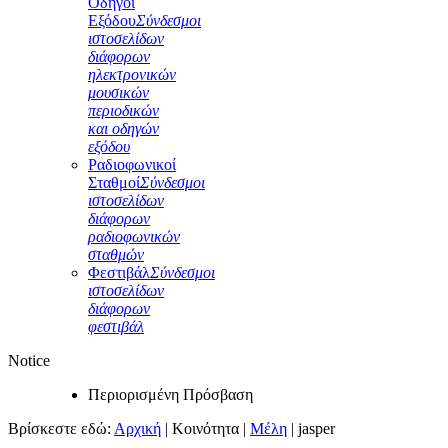
Οδηγοί
Εξόδου
Σύνδεσμοι
ιστοσελίδων
διάφορων
ηλεκτρονικών
μουσικών
περιοδικών
και οδηγών
εξόδου
Ραδιοφωνικοί
Σταθμοί
Σύνδεσμοι
ιστοσελίδων
διάφορων
ραδιοφωνικών
σταθμών
Φεστιβάλ
Σύνδεσμοι
ιστοσελίδων
διάφορων
φεστιβάλ
Notice
Περιορισμένη Πρόσβαση
Βρίσκεστε εδώ:
Αρχική
|
Κοινότητα
|
Μέλη
|
jasper