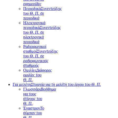
εφημερίδες
Περιοδικά
Συνεντεύξεις
του Θ. Π. σε
περιοδικά
Ηλεκτρονικά
περιοδικά
Συνεντεύξεις
του Θ. Π. σε
ηλεκτρονικά
περιοδικά
Ραδιοφωνικοί
σταθμοί
Συνεντεύξεις
του Θ. Π. σε
ραδιοφωνικούς
σταθμούς
Ομιλίες
Διάφορες
ομιλίες του
Θ. Π.
Για μελέτη
Στοιχεία για τη μελέτη του έργου του Θ. Π.
Γλωσσάρι
Βοήθημα
για τους
στίχους του
Θ. Π.
Έναστρον
Το
σύμπαν του
Θ. Π.