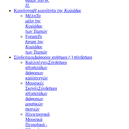
φίλων του Θ.
Π.
Κοινότητα
Η κοινότητα της Κοιλάδας
Μέλη
Τα
μέλη της
Κοιλάδας
των Τεμπών
Forum
Το
forum της
Κοιλάδας
των Τεμπών
Σύνδεσμοι
Διάφοροι χρήσιμοι (;) σύνδεσμοι
Καλλιτέχνες
Σύνδεσμοι
ιστοσελίδων
διάφορων
καλλιτεχνών
Μουσικές
Σκηνές
Σύνδεσμοι
ιστοσελίδων
διάφορων
μουσικών
σκηνών
Ηλεκτρονικά
Μουσικά
Περιοδικά -