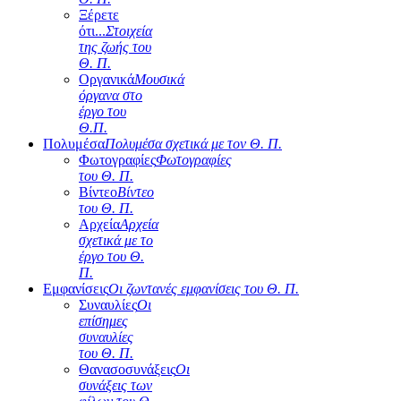
Ξέρετε
ότι...
Στοιχεία
της ζωής του
Θ. Π.
Οργανικά
Μουσικά
όργανα στο
έργο του
Θ.Π.
Πολυμέσα
Πολυμέσα σχετικά με τον Θ. Π.
Φωτογραφίες
Φωτογραφίες
του Θ. Π.
Βίντεο
Βίντεο
του Θ. Π.
Αρχεία
Αρχεία
σχετικά με το
έργο του Θ.
Π.
Εμφανίσεις
Οι ζωντανές εμφανίσεις του Θ. Π.
Συναυλίες
Οι
επίσημες
συναυλίες
του Θ. Π.
Θανασοσυνάξεις
Οι
συνάξεις των