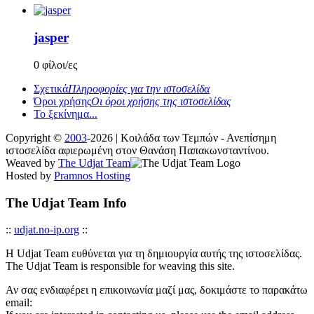
jasper
0 φίλοι/ες
Σχετικά
Πληροφορίες για την ιστοσελίδα
Όροι χρήσης
Οι όροι χρήσης της ιστοσελίδας
Το ξεκίνημα...
Copyright ©
2003
-2026 | Κοιλάδα των Τεμπών - Ανεπίσημη
ιστοσελίδα αφιερωμένη στον Θανάση Παπακωνσταντίνου.
Weaved by
The Udjat Team
Hosted by
Pramnos Hosting
The Udjat Team Info
::
udjat.no-ip.org
::
Η Udjat Team ευθύνεται για τη δημιουργία αυτής της ιστοσελίδας.
The Udjat Team is responsible for weaving this site.
Αν σας ενδιαφέρει η επικοινωνία μαζί μας, δοκιμάστε το παρακάτω
email: