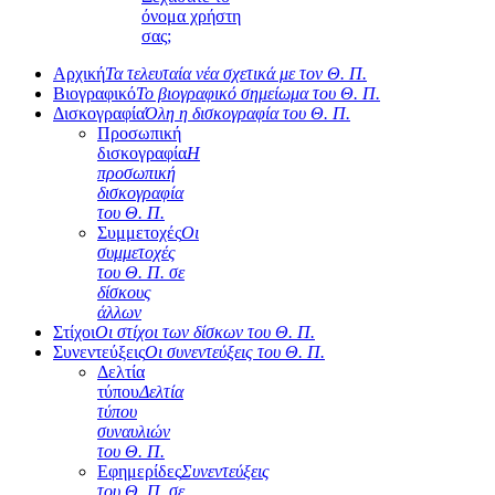
όνομα χρήστη
σας;
Αρχική
Τα τελευταία νέα σχετικά με τον Θ. Π.
Βιογραφικό
Το βιογραφικό σημείωμα του Θ. Π.
Δισκογραφία
Όλη η δισκογραφία του Θ. Π.
Προσωπική
δισκογραφία
Η
προσωπική
δισκογραφία
του Θ. Π.
Συμμετοχές
Οι
συμμετοχές
του Θ. Π. σε
δίσκους
άλλων
Στίχοι
Οι στίχοι των δίσκων του Θ. Π.
Συνεντεύξεις
Οι συνεντεύξεις του Θ. Π.
Δελτία
τύπου
Δελτία
τύπου
συναυλιών
του Θ. Π.
Εφημερίδες
Συνεντεύξεις
του Θ. Π. σε