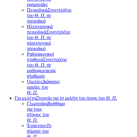
εφημερίδες
Περιοδικά
Συνεντεύξεις
του Θ. Π. σε
περιοδικά
Ηλεκτρονικά
περιοδικά
Συνεντεύξεις
του Θ. Π. σε
ηλεκτρονικά
περιοδικά
Ραδιοφωνικοί
σταθμοί
Συνεντεύξεις
του Θ. Π. σε
ραδιοφωνικούς
σταθμούς
Ομιλίες
Διάφορες
ομιλίες του
Θ. Π.
Για μελέτη
Στοιχεία για τη μελέτη του έργου του Θ. Π.
Γλωσσάρι
Βοήθημα
για τους
στίχους του
Θ. Π.
Έναστρον
Το
σύμπαν του
Θ. Π.