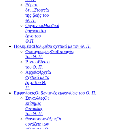
Ξέρετε
ότι...
Στοιχεία
της ζωής του
Θ. Π.
Οργανικά
Μουσικά
όργανα στο
έργο του
Θ.Π.
Πολυμέσα
Πολυμέσα σχετικά με τον Θ. Π.
Φωτογραφίες
Φωτογραφίες
του Θ. Π.
Βίντεο
Βίντεο
του Θ. Π.
Αρχεία
Αρχεία
σχετικά με το
έργο του Θ.
Π.
Εμφανίσεις
Οι ζωντανές εμφανίσεις του Θ. Π.
Συναυλίες
Οι
επίσημες
συναυλίες
του Θ. Π.
Θανασοσυνάξεις
Οι
συνάξεις των