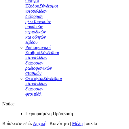
Οδηγοί
Εξόδου
Σύνδεσμοι
ιστοσελίδων
διάφορων
ηλεκτρονικών
μουσικών
περιοδικών
και οδηγών
εξόδου
Ραδιοφωνικοί
Σταθμοί
Σύνδεσμοι
ιστοσελίδων
διάφορων
ραδιοφωνικών
σταθμών
Φεστιβάλ
Σύνδεσμοι
ιστοσελίδων
διάφορων
φεστιβάλ
Notice
Περιορισμένη Πρόσβαση
Βρίσκεστε εδώ:
Αρχική
|
Κοινότητα
|
Μέλη
|
ouzito