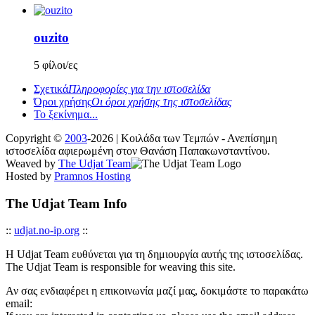
ouzito
5 φίλοι/ες
Σχετικά
Πληροφορίες για την ιστοσελίδα
Όροι χρήσης
Οι όροι χρήσης της ιστοσελίδας
Το ξεκίνημα...
Copyright ©
2003
-2026 | Κοιλάδα των Τεμπών - Ανεπίσημη
ιστοσελίδα αφιερωμένη στον Θανάση Παπακωνσταντίνου.
Weaved by
The Udjat Team
Hosted by
Pramnos Hosting
The Udjat Team Info
::
udjat.no-ip.org
::
Η Udjat Team ευθύνεται για τη δημιουργία αυτής της ιστοσελίδας.
The Udjat Team is responsible for weaving this site.
Αν σας ενδιαφέρει η επικοινωνία μαζί μας, δοκιμάστε το παρακάτω
email: