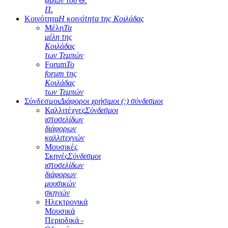
φίλων του Θ.
Π.
Κοινότητα
Η κοινότητα της Κοιλάδας
Μέλη
Τα
μέλη της
Κοιλάδας
των Τεμπών
Forum
Το
forum της
Κοιλάδας
των Τεμπών
Σύνδεσμοι
Διάφοροι χρήσιμοι (;) σύνδεσμοι
Καλλιτέχνες
Σύνδεσμοι
ιστοσελίδων
διάφορων
καλλιτεχνών
Μουσικές
Σκηνές
Σύνδεσμοι
ιστοσελίδων
διάφορων
μουσικών
σκηνών
Ηλεκτρονικά
Μουσικά
Περιοδικά -