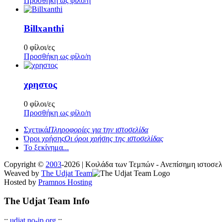
Προσθήκη ως φίλο/η
Billxanthi
0 φίλοι/ες
Προσθήκη ως φίλο/η
χρηστος
0 φίλοι/ες
Προσθήκη ως φίλο/η
Σχετικά
Πληροφορίες για την ιστοσελίδα
Όροι χρήσης
Οι όροι χρήσης της ιστοσελίδας
Το ξεκίνημα...
Copyright ©
2003
-2026 | Κοιλάδα των Τεμπών - Ανεπίσημη ιστοσ
Weaved by
The Udjat Team
Hosted by
Pramnos Hosting
The Udjat Team Info
::
udjat.no-ip.org
::