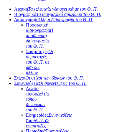
Αρχική
Τα τελευταία νέα σχετικά με τον Θ. Π.
Βιογραφικό
Το βιογραφικό σημείωμα του Θ. Π.
Δισκογραφία
Όλη η δισκογραφία του Θ. Π.
Προσωπική
δισκογραφία
Η
προσωπική
δισκογραφία
του Θ. Π.
Συμμετοχές
Οι
συμμετοχές
του Θ. Π. σε
δίσκους
άλλων
Στίχοι
Οι στίχοι των δίσκων του Θ. Π.
Συνεντεύξεις
Οι συνεντεύξεις του Θ. Π.
Δελτία
τύπου
Δελτία
τύπου
συναυλιών
του Θ. Π.
Εφημερίδες
Συνεντεύξεις
του Θ. Π. σε
εφημερίδες
Περιοδικά
Συνεντεύξεις