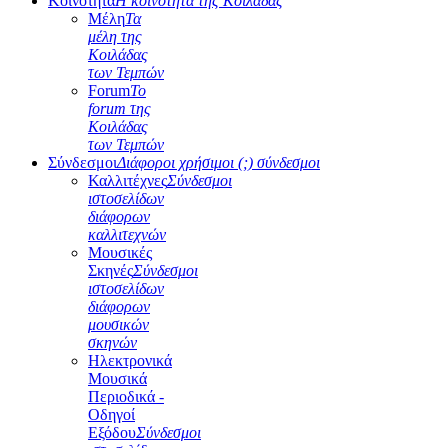
Κοινότητα
Η κοινότητα της Κοιλάδας
Μέλη
Τα
μέλη της
Κοιλάδας
των Τεμπών
Forum
Το
forum της
Κοιλάδας
των Τεμπών
Σύνδεσμοι
Διάφοροι χρήσιμοι (;) σύνδεσμοι
Καλλιτέχνες
Σύνδεσμοι
ιστοσελίδων
διάφορων
καλλιτεχνών
Μουσικές
Σκηνές
Σύνδεσμοι
ιστοσελίδων
διάφορων
μουσικών
σκηνών
Ηλεκτρονικά
Μουσικά
Περιοδικά -
Οδηγοί
Εξόδου
Σύνδεσμοι