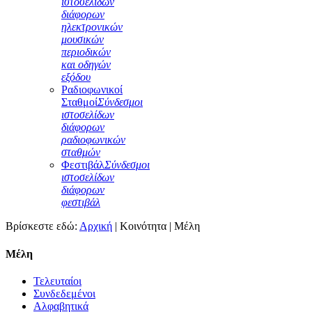
ιστοσελίδων
διάφορων
ηλεκτρονικών
μουσικών
περιοδικών
και οδηγών
εξόδου
Ραδιοφωνικοί
Σταθμοί
Σύνδεσμοι
ιστοσελίδων
διάφορων
ραδιοφωνικών
σταθμών
Φεστιβάλ
Σύνδεσμοι
ιστοσελίδων
διάφορων
φεστιβάλ
Βρίσκεστε εδώ:
Αρχική
|
Κοινότητα
|
Μέλη
Μέλη
Τελευταίοι
Συνδεδεμένοι
Αλφαβητικά