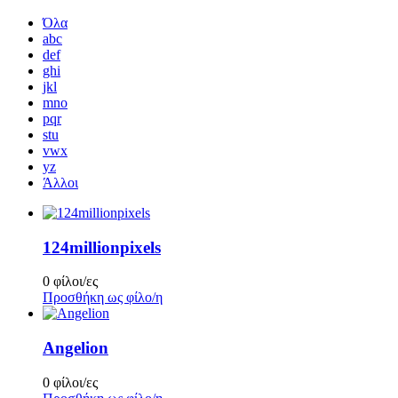
Όλα
abc
def
ghi
jkl
mno
pqr
stu
vwx
yz
Άλλοι
124millionpixels
0 φίλοι/ες
Προσθήκη ως φίλο/η
Angelion
0 φίλοι/ες