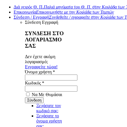
Διά χειρός Θ. Π.
Παλιά μηνύματα του Θ. Π. στην Κοιλάδα των
Επικοινωνία
Επικοινωνήστε με την Κοιλάδα των Τεμπών
Σύνδεση / Εγγραφή
Συνδεθείτε / εγγραφείτε στην Κοιλάδα των 
Σύνδεση
Εγγραφή
ΣΥΝΔΕΣΗ ΣΤΟ
ΛΟΓΑΡΙΑΣΜΟ
ΣΑΣ
Δεν έχετε ακόμη
λογαριασμό;
Εγγραφείτε τώρα!
Όνομα χρήστη *
Κωδικός *
Να Με Θυμάσαι
Ξεχάσατε τον
κωδικό σας;
Ξεχάσατε το
όνομα χρήστη
σας;