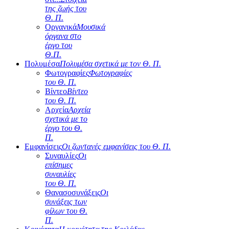
της ζωής του
Θ. Π.
Οργανικά
Μουσικά
όργανα στο
έργο του
Θ.Π.
Πολυμέσα
Πολυμέσα σχετικά με τον Θ. Π.
Φωτογραφίες
Φωτογραφίες
του Θ. Π.
Βίντεο
Βίντεο
του Θ. Π.
Αρχεία
Αρχεία
σχετικά με το
έργο του Θ.
Π.
Εμφανίσεις
Οι ζωντανές εμφανίσεις του Θ. Π.
Συναυλίες
Οι
επίσημες
συναυλίες
του Θ. Π.
Θανασοσυνάξεις
Οι
συνάξεις των
φίλων του Θ.
Π.