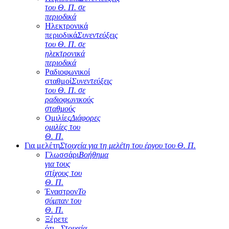
του Θ. Π. σε
περιοδικά
Ηλεκτρονικά
περιοδικά
Συνεντεύξεις
του Θ. Π. σε
ηλεκτρονικά
περιοδικά
Ραδιοφωνικοί
σταθμοί
Συνεντεύξεις
του Θ. Π. σε
ραδιοφωνικούς
σταθμούς
Ομιλίες
Διάφορες
ομιλίες του
Θ. Π.
Για μελέτη
Στοιχεία για τη μελέτη του έργου του Θ. Π.
Γλωσσάρι
Βοήθημα
για τους
στίχους του
Θ. Π.
Έναστρον
Το
σύμπαν του
Θ. Π.
Ξέρετε
ότι...
Στοιχεία