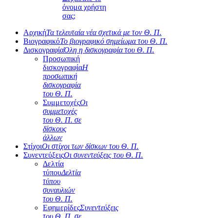
όνομα χρήστη
σας;
Αρχική
Τα τελευταία νέα σχετικά με τον Θ. Π.
Βιογραφικό
Το βιογραφικό σημείωμα του Θ. Π.
Δισκογραφία
Όλη η δισκογραφία του Θ. Π.
Προσωπική
δισκογραφία
Η
προσωπική
δισκογραφία
του Θ. Π.
Συμμετοχές
Οι
συμμετοχές
του Θ. Π. σε
δίσκους
άλλων
Στίχοι
Οι στίχοι των δίσκων του Θ. Π.
Συνεντεύξεις
Οι συνεντεύξεις του Θ. Π.
Δελτία
τύπου
Δελτία
τύπου
συναυλιών
του Θ. Π.
Εφημερίδες
Συνεντεύξεις
του Θ. Π. σε