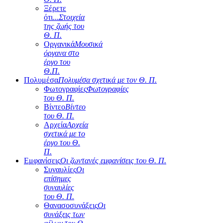
Ξέρετε
ότι...
Στοιχεία
της ζωής του
Θ. Π.
Οργανικά
Μουσικά
όργανα στο
έργο του
Θ.Π.
Πολυμέσα
Πολυμέσα σχετικά με τον Θ. Π.
Φωτογραφίες
Φωτογραφίες
του Θ. Π.
Βίντεο
Βίντεο
του Θ. Π.
Αρχεία
Αρχεία
σχετικά με το
έργο του Θ.
Π.
Εμφανίσεις
Οι ζωντανές εμφανίσεις του Θ. Π.
Συναυλίες
Οι
επίσημες
συναυλίες
του Θ. Π.
Θανασοσυνάξεις
Οι
συνάξεις των