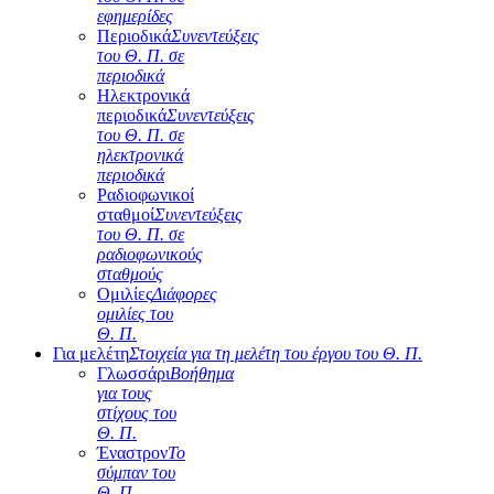
εφημερίδες
Περιοδικά
Συνεντεύξεις
του Θ. Π. σε
περιοδικά
Ηλεκτρονικά
περιοδικά
Συνεντεύξεις
του Θ. Π. σε
ηλεκτρονικά
περιοδικά
Ραδιοφωνικοί
σταθμοί
Συνεντεύξεις
του Θ. Π. σε
ραδιοφωνικούς
σταθμούς
Ομιλίες
Διάφορες
ομιλίες του
Θ. Π.
Για μελέτη
Στοιχεία για τη μελέτη του έργου του Θ. Π.
Γλωσσάρι
Βοήθημα
για τους
στίχους του
Θ. Π.
Έναστρον
Το
σύμπαν του
Θ. Π.