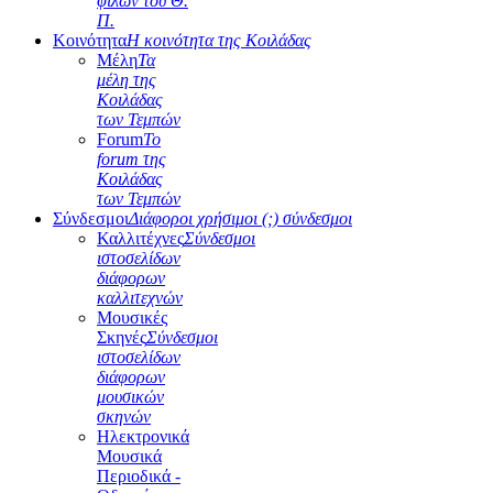
φίλων του Θ.
Π.
Κοινότητα
Η κοινότητα της Κοιλάδας
Μέλη
Τα
μέλη της
Κοιλάδας
των Τεμπών
Forum
Το
forum της
Κοιλάδας
των Τεμπών
Σύνδεσμοι
Διάφοροι χρήσιμοι (;) σύνδεσμοι
Καλλιτέχνες
Σύνδεσμοι
ιστοσελίδων
διάφορων
καλλιτεχνών
Μουσικές
Σκηνές
Σύνδεσμοι
ιστοσελίδων
διάφορων
μουσικών
σκηνών
Ηλεκτρονικά
Μουσικά
Περιοδικά -