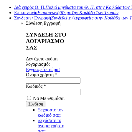
Διά χειρός Θ. Π.
Παλιά μηνύματα του Θ. Π. στην Κοιλάδα των
Επικοινωνία
Επικοινωνήστε με την Κοιλάδα των Τεμπών
Σύνδεση / Εγγραφή
Συνδεθείτε / εγγραφείτε στην Κοιλάδα των 
Σύνδεση
Εγγραφή
ΣΥΝΔΕΣΗ ΣΤΟ
ΛΟΓΑΡΙΑΣΜΟ
ΣΑΣ
Δεν έχετε ακόμη
λογαριασμό;
Εγγραφείτε τώρα!
Όνομα χρήστη *
Κωδικός *
Να Με Θυμάσαι
Ξεχάσατε τον
κωδικό σας;
Ξεχάσατε το
όνομα χρήστη
σας;