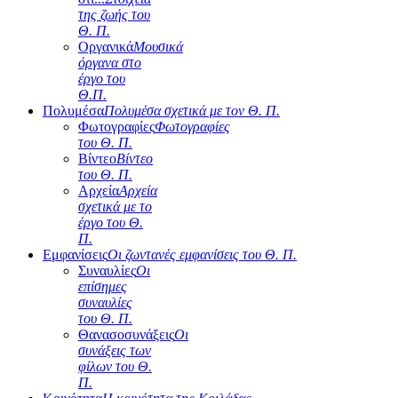
της ζωής του
Θ. Π.
Οργανικά
Μουσικά
όργανα στο
έργο του
Θ.Π.
Πολυμέσα
Πολυμέσα σχετικά με τον Θ. Π.
Φωτογραφίες
Φωτογραφίες
του Θ. Π.
Βίντεο
Βίντεο
του Θ. Π.
Αρχεία
Αρχεία
σχετικά με το
έργο του Θ.
Π.
Εμφανίσεις
Οι ζωντανές εμφανίσεις του Θ. Π.
Συναυλίες
Οι
επίσημες
συναυλίες
του Θ. Π.
Θανασοσυνάξεις
Οι
συνάξεις των
φίλων του Θ.
Π.