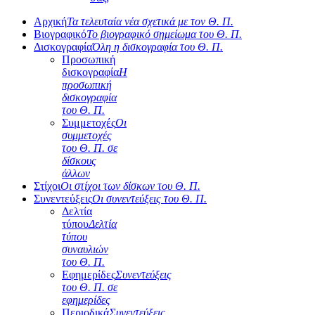
Αρχική
Τα τελευταία νέα σχετικά με τον Θ. Π.
Βιογραφικό
Το βιογραφικό σημείωμα του Θ. Π.
Δισκογραφία
Όλη η δισκογραφία του Θ. Π.
Προσωπική
δισκογραφία
Η
προσωπική
δισκογραφία
του Θ. Π.
Συμμετοχές
Οι
συμμετοχές
του Θ. Π. σε
δίσκους
άλλων
Στίχοι
Οι στίχοι των δίσκων του Θ. Π.
Συνεντεύξεις
Οι συνεντεύξεις του Θ. Π.
Δελτία
τύπου
Δελτία
τύπου
συναυλιών
του Θ. Π.
Εφημερίδες
Συνεντεύξεις
του Θ. Π. σε
εφημερίδες
Περιοδικά
Συνεντεύξεις