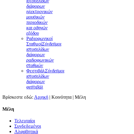
ιστοσελίδων
διάφορων
ηλεκτρονικών
μουσικών
περιοδικών
και οδηγών
εξόδου
Ραδιοφωνικοί
Σταθμοί
Σύνδεσμοι
ιστοσελίδων
διάφορων
ραδιοφωνικών
σταθμών
Φεστιβάλ
Σύνδεσμοι
ιστοσελίδων
διάφορων
φεστιβάλ
Βρίσκεστε εδώ:
Αρχική
|
Κοινότητα
|
Μέλη
Μέλη
Τελευταίοι
Συνδεδεμένοι
Αλφαβητικά