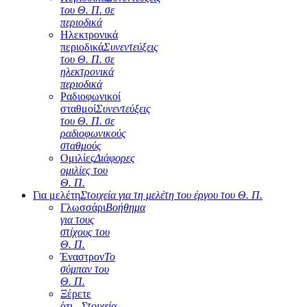
του Θ. Π. σε
περιοδικά
Ηλεκτρονικά
περιοδικά
Συνεντεύξεις
του Θ. Π. σε
ηλεκτρονικά
περιοδικά
Ραδιοφωνικοί
σταθμοί
Συνεντεύξεις
του Θ. Π. σε
ραδιοφωνικούς
σταθμούς
Ομιλίες
Διάφορες
ομιλίες του
Θ. Π.
Για μελέτη
Στοιχεία για τη μελέτη του έργου του Θ. Π.
Γλωσσάρι
Βοήθημα
για τους
στίχους του
Θ. Π.
Έναστρον
Το
σύμπαν του
Θ. Π.
Ξέρετε
ότι...
Στοιχεία