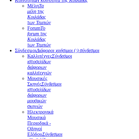
Κοινότητα
Η κοινότητα της Κοιλάδας
Μέλη
Τα
μέλη της
Κοιλάδας
των Τεμπών
Forum
Το
forum της
Κοιλάδας
των Τεμπών
Σύνδεσμοι
Διάφοροι χρήσιμοι (;) σύνδεσμοι
Καλλιτέχνες
Σύνδεσμοι
ιστοσελίδων
διάφορων
καλλιτεχνών
Μουσικές
Σκηνές
Σύνδεσμοι
ιστοσελίδων
διάφορων
μουσικών
σκηνών
Ηλεκτρονικά
Μουσικά
Περιοδικά -
Οδηγοί
Εξόδου
Σύνδεσμοι