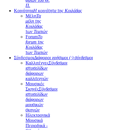
φίλων του Θ.
Π.
Κοινότητα
Η κοινότητα της Κοιλάδας
Μέλη
Τα
μέλη της
Κοιλάδας
των Τεμπών
Forum
Το
forum της
Κοιλάδας
των Τεμπών
Σύνδεσμοι
Διάφοροι χρήσιμοι (;) σύνδεσμοι
Καλλιτέχνες
Σύνδεσμοι
ιστοσελίδων
διάφορων
καλλιτεχνών
Μουσικές
Σκηνές
Σύνδεσμοι
ιστοσελίδων
διάφορων
μουσικών
σκηνών
Ηλεκτρονικά
Μουσικά
Περιοδικά -