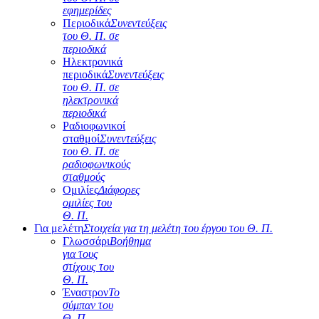
εφημερίδες
Περιοδικά
Συνεντεύξεις
του Θ. Π. σε
περιοδικά
Ηλεκτρονικά
περιοδικά
Συνεντεύξεις
του Θ. Π. σε
ηλεκτρονικά
περιοδικά
Ραδιοφωνικοί
σταθμοί
Συνεντεύξεις
του Θ. Π. σε
ραδιοφωνικούς
σταθμούς
Ομιλίες
Διάφορες
ομιλίες του
Θ. Π.
Για μελέτη
Στοιχεία για τη μελέτη του έργου του Θ. Π.
Γλωσσάρι
Βοήθημα
για τους
στίχους του
Θ. Π.
Έναστρον
Το
σύμπαν του
Θ. Π.