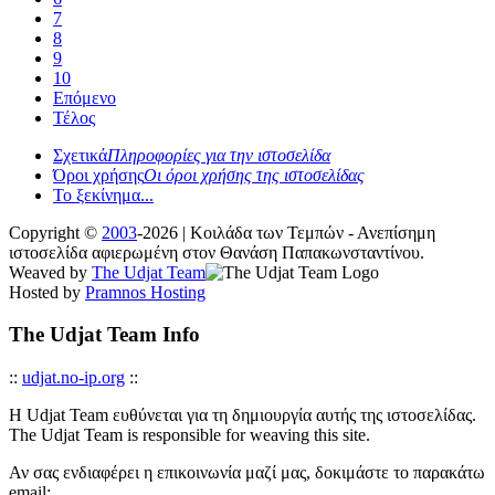
7
8
9
10
Επόμενο
Τέλος
Σχετικά
Πληροφορίες για την ιστοσελίδα
Όροι χρήσης
Οι όροι χρήσης της ιστοσελίδας
Το ξεκίνημα...
Copyright ©
2003
-2026 | Κοιλάδα των Τεμπών - Ανεπίσημη
ιστοσελίδα αφιερωμένη στον Θανάση Παπακωνσταντίνου.
Weaved by
The Udjat Team
Hosted by
Pramnos Hosting
The Udjat Team Info
::
udjat.no-ip.org
::
Η Udjat Team ευθύνεται για τη δημιουργία αυτής της ιστοσελίδας.
The Udjat Team is responsible for weaving this site.
Αν σας ενδιαφέρει η επικοινωνία μαζί μας, δοκιμάστε το παρακάτω
email: