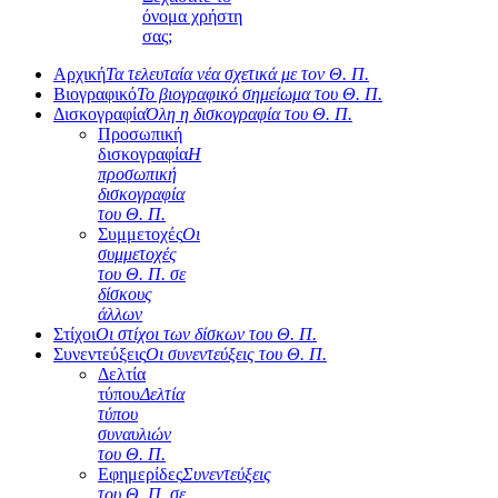
όνομα χρήστη
σας;
Αρχική
Τα τελευταία νέα σχετικά με τον Θ. Π.
Βιογραφικό
Το βιογραφικό σημείωμα του Θ. Π.
Δισκογραφία
Όλη η δισκογραφία του Θ. Π.
Προσωπική
δισκογραφία
Η
προσωπική
δισκογραφία
του Θ. Π.
Συμμετοχές
Οι
συμμετοχές
του Θ. Π. σε
δίσκους
άλλων
Στίχοι
Οι στίχοι των δίσκων του Θ. Π.
Συνεντεύξεις
Οι συνεντεύξεις του Θ. Π.
Δελτία
τύπου
Δελτία
τύπου
συναυλιών
του Θ. Π.
Εφημερίδες
Συνεντεύξεις
του Θ. Π. σε