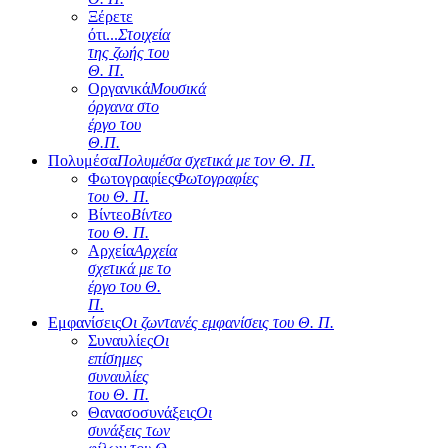
Ξέρετε
ότι...
Στοιχεία
της ζωής του
Θ. Π.
Οργανικά
Μουσικά
όργανα στο
έργο του
Θ.Π.
Πολυμέσα
Πολυμέσα σχετικά με τον Θ. Π.
Φωτογραφίες
Φωτογραφίες
του Θ. Π.
Βίντεο
Βίντεο
του Θ. Π.
Αρχεία
Αρχεία
σχετικά με το
έργο του Θ.
Π.
Εμφανίσεις
Οι ζωντανές εμφανίσεις του Θ. Π.
Συναυλίες
Οι
επίσημες
συναυλίες
του Θ. Π.
Θανασοσυνάξεις
Οι
συνάξεις των