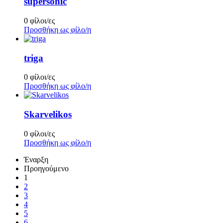
supersonic
0 φίλοι/ες
Προσθήκη ως φίλο/η
triga
0 φίλοι/ες
Προσθήκη ως φίλο/η
Skarvelikos
0 φίλοι/ες
Προσθήκη ως φίλο/η
Έναρξη
Προηγούμενο
1
2
3
4
5
6