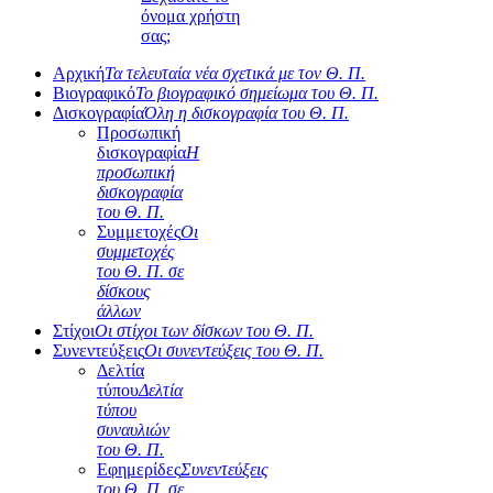
όνομα χρήστη
σας;
Αρχική
Τα τελευταία νέα σχετικά με τον Θ. Π.
Βιογραφικό
Το βιογραφικό σημείωμα του Θ. Π.
Δισκογραφία
Όλη η δισκογραφία του Θ. Π.
Προσωπική
δισκογραφία
Η
προσωπική
δισκογραφία
του Θ. Π.
Συμμετοχές
Οι
συμμετοχές
του Θ. Π. σε
δίσκους
άλλων
Στίχοι
Οι στίχοι των δίσκων του Θ. Π.
Συνεντεύξεις
Οι συνεντεύξεις του Θ. Π.
Δελτία
τύπου
Δελτία
τύπου
συναυλιών
του Θ. Π.
Εφημερίδες
Συνεντεύξεις
του Θ. Π. σε