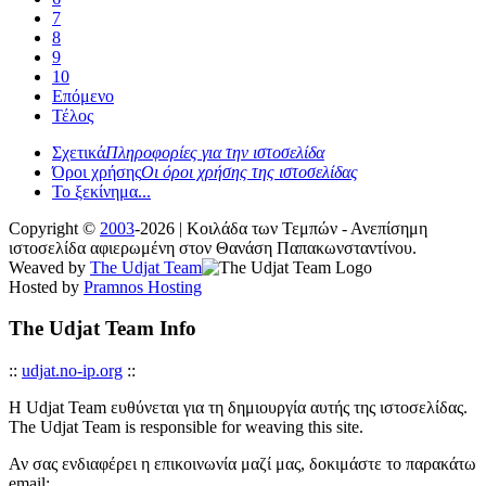
7
8
9
10
Επόμενο
Τέλος
Σχετικά
Πληροφορίες για την ιστοσελίδα
Όροι χρήσης
Οι όροι χρήσης της ιστοσελίδας
Το ξεκίνημα...
Copyright ©
2003
-2026 | Κοιλάδα των Τεμπών - Ανεπίσημη
ιστοσελίδα αφιερωμένη στον Θανάση Παπακωνσταντίνου.
Weaved by
The Udjat Team
Hosted by
Pramnos Hosting
The Udjat Team Info
::
udjat.no-ip.org
::
Η Udjat Team ευθύνεται για τη δημιουργία αυτής της ιστοσελίδας.
The Udjat Team is responsible for weaving this site.
Αν σας ενδιαφέρει η επικοινωνία μαζί μας, δοκιμάστε το παρακάτω
email: