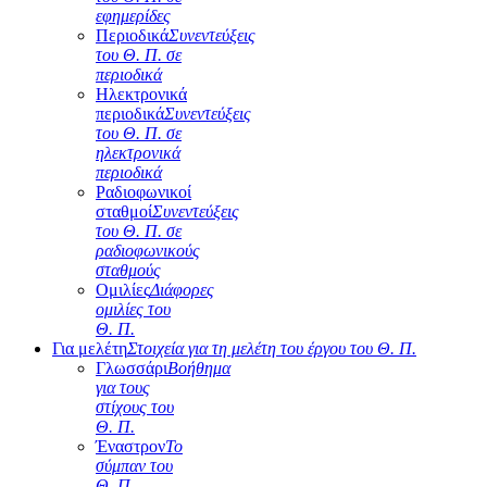
εφημερίδες
Περιοδικά
Συνεντεύξεις
του Θ. Π. σε
περιοδικά
Ηλεκτρονικά
περιοδικά
Συνεντεύξεις
του Θ. Π. σε
ηλεκτρονικά
περιοδικά
Ραδιοφωνικοί
σταθμοί
Συνεντεύξεις
του Θ. Π. σε
ραδιοφωνικούς
σταθμούς
Ομιλίες
Διάφορες
ομιλίες του
Θ. Π.
Για μελέτη
Στοιχεία για τη μελέτη του έργου του Θ. Π.
Γλωσσάρι
Βοήθημα
για τους
στίχους του
Θ. Π.
Έναστρον
Το
σύμπαν του
Θ. Π.