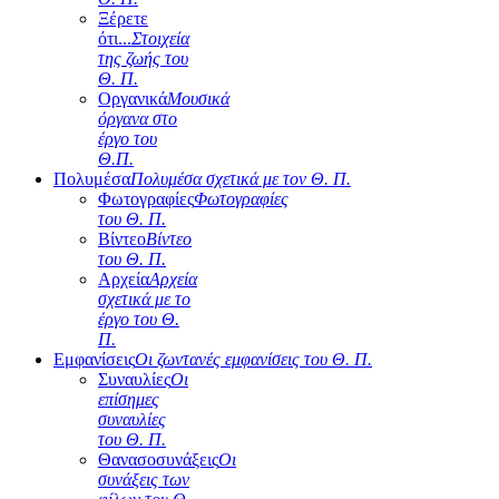
Ξέρετε
ότι...
Στοιχεία
της ζωής του
Θ. Π.
Οργανικά
Μουσικά
όργανα στο
έργο του
Θ.Π.
Πολυμέσα
Πολυμέσα σχετικά με τον Θ. Π.
Φωτογραφίες
Φωτογραφίες
του Θ. Π.
Βίντεο
Βίντεο
του Θ. Π.
Αρχεία
Αρχεία
σχετικά με το
έργο του Θ.
Π.
Εμφανίσεις
Οι ζωντανές εμφανίσεις του Θ. Π.
Συναυλίες
Οι
επίσημες
συναυλίες
του Θ. Π.
Θανασοσυνάξεις
Οι
συνάξεις των