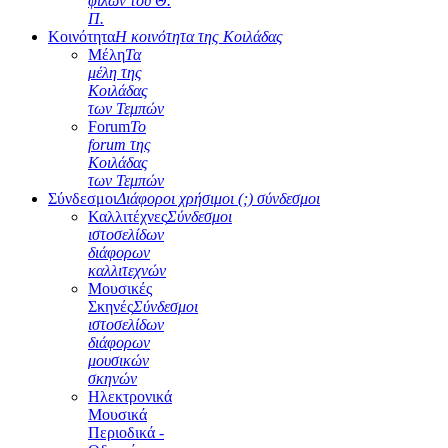
φίλων του Θ.
Π.
Κοινότητα
Η κοινότητα της Κοιλάδας
Μέλη
Τα
μέλη της
Κοιλάδας
των Τεμπών
Forum
Το
forum της
Κοιλάδας
των Τεμπών
Σύνδεσμοι
Διάφοροι χρήσιμοι (;) σύνδεσμοι
Καλλιτέχνες
Σύνδεσμοι
ιστοσελίδων
διάφορων
καλλιτεχνών
Μουσικές
Σκηνές
Σύνδεσμοι
ιστοσελίδων
διάφορων
μουσικών
σκηνών
Ηλεκτρονικά
Μουσικά
Περιοδικά -