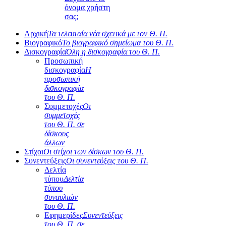
όνομα χρήστη
σας;
Αρχική
Τα τελευταία νέα σχετικά με τον Θ. Π.
Βιογραφικό
Το βιογραφικό σημείωμα του Θ. Π.
Δισκογραφία
Όλη η δισκογραφία του Θ. Π.
Προσωπική
δισκογραφία
Η
προσωπική
δισκογραφία
του Θ. Π.
Συμμετοχές
Οι
συμμετοχές
του Θ. Π. σε
δίσκους
άλλων
Στίχοι
Οι στίχοι των δίσκων του Θ. Π.
Συνεντεύξεις
Οι συνεντεύξεις του Θ. Π.
Δελτία
τύπου
Δελτία
τύπου
συναυλιών
του Θ. Π.
Εφημερίδες
Συνεντεύξεις
του Θ. Π. σε