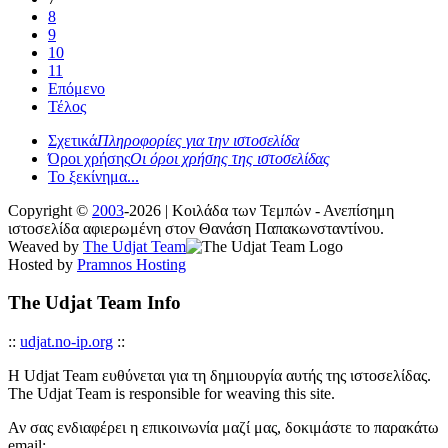
8
9
10
11
Επόμενο
Τέλος
Σχετικά
Πληροφορίες για την ιστοσελίδα
Όροι χρήσης
Οι όροι χρήσης της ιστοσελίδας
Το ξεκίνημα...
Copyright ©
2003
-2026 | Κοιλάδα των Τεμπών - Ανεπίσημη
ιστοσελίδα αφιερωμένη στον Θανάση Παπακωνσταντίνου.
Weaved by
The Udjat Team
Hosted by
Pramnos Hosting
The Udjat Team Info
::
udjat.no-ip.org
::
Η Udjat Team ευθύνεται για τη δημιουργία αυτής της ιστοσελίδας.
The Udjat Team is responsible for weaving this site.
Αν σας ενδιαφέρει η επικοινωνία μαζί μας, δοκιμάστε το παρακάτω
email: