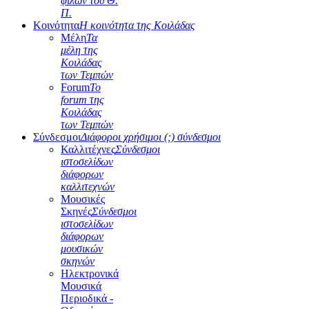
φίλων του Θ.
Π.
Κοινότητα
Η κοινότητα της Κοιλάδας
Μέλη
Τα
μέλη της
Κοιλάδας
των Τεμπών
Forum
Το
forum της
Κοιλάδας
των Τεμπών
Σύνδεσμοι
Διάφοροι χρήσιμοι (;) σύνδεσμοι
Καλλιτέχνες
Σύνδεσμοι
ιστοσελίδων
διάφορων
καλλιτεχνών
Μουσικές
Σκηνές
Σύνδεσμοι
ιστοσελίδων
διάφορων
μουσικών
σκηνών
Ηλεκτρονικά
Μουσικά
Περιοδικά -