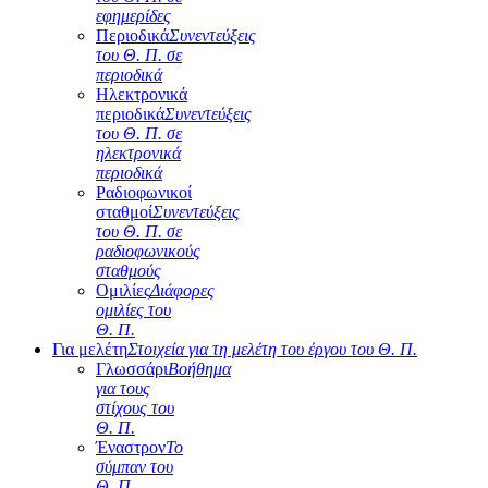
εφημερίδες
Περιοδικά
Συνεντεύξεις
του Θ. Π. σε
περιοδικά
Ηλεκτρονικά
περιοδικά
Συνεντεύξεις
του Θ. Π. σε
ηλεκτρονικά
περιοδικά
Ραδιοφωνικοί
σταθμοί
Συνεντεύξεις
του Θ. Π. σε
ραδιοφωνικούς
σταθμούς
Ομιλίες
Διάφορες
ομιλίες του
Θ. Π.
Για μελέτη
Στοιχεία για τη μελέτη του έργου του Θ. Π.
Γλωσσάρι
Βοήθημα
για τους
στίχους του
Θ. Π.
Έναστρον
Το
σύμπαν του
Θ. Π.