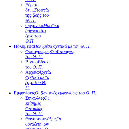
Ξέρετε
ότι...
Στοιχεία
της ζωής του
Θ. Π.
Οργανικά
Μουσικά
όργανα στο
έργο του
Θ.Π.
Πολυμέσα
Πολυμέσα σχετικά με τον Θ. Π.
Φωτογραφίες
Φωτογραφίες
του Θ. Π.
Βίντεο
Βίντεο
του Θ. Π.
Αρχεία
Αρχεία
σχετικά με το
έργο του Θ.
Π.
Εμφανίσεις
Οι ζωντανές εμφανίσεις του Θ. Π.
Συναυλίες
Οι
επίσημες
συναυλίες
του Θ. Π.
Θανασοσυνάξεις
Οι
συνάξεις των