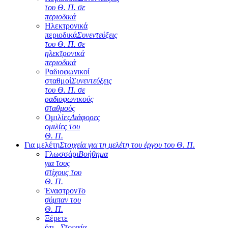
του Θ. Π. σε
περιοδικά
Ηλεκτρονικά
περιοδικά
Συνεντεύξεις
του Θ. Π. σε
ηλεκτρονικά
περιοδικά
Ραδιοφωνικοί
σταθμοί
Συνεντεύξεις
του Θ. Π. σε
ραδιοφωνικούς
σταθμούς
Ομιλίες
Διάφορες
ομιλίες του
Θ. Π.
Για μελέτη
Στοιχεία για τη μελέτη του έργου του Θ. Π.
Γλωσσάρι
Βοήθημα
για τους
στίχους του
Θ. Π.
Έναστρον
Το
σύμπαν του
Θ. Π.
Ξέρετε
ότι...
Στοιχεία