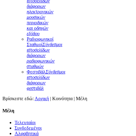
ιστοσελίδων
διάφορων
ηλεκτρονικών
μουσικών
περιοδικών
και οδηγών
εξόδου
Ραδιοφωνικοί
Σταθμοί
Σύνδεσμοι
ιστοσελίδων
διάφορων
ραδιοφωνικών
σταθμών
Φεστιβάλ
Σύνδεσμοι
ιστοσελίδων
διάφορων
φεστιβάλ
Βρίσκεστε εδώ:
Αρχική
|
Κοινότητα
|
Μέλη
Μέλη
Τελευταίοι
Συνδεδεμένοι
Αλφαβητικά