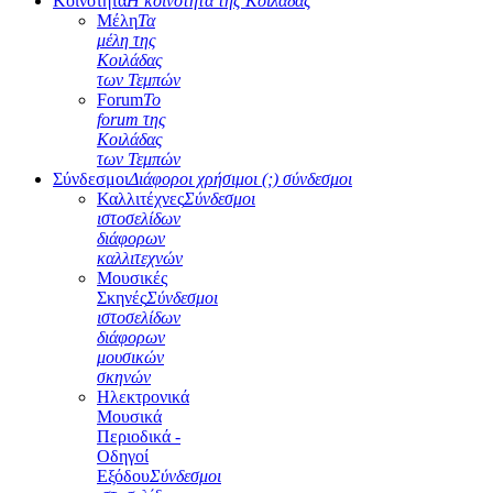
Κοινότητα
Η κοινότητα της Κοιλάδας
Μέλη
Τα
μέλη της
Κοιλάδας
των Τεμπών
Forum
Το
forum της
Κοιλάδας
των Τεμπών
Σύνδεσμοι
Διάφοροι χρήσιμοι (;) σύνδεσμοι
Καλλιτέχνες
Σύνδεσμοι
ιστοσελίδων
διάφορων
καλλιτεχνών
Μουσικές
Σκηνές
Σύνδεσμοι
ιστοσελίδων
διάφορων
μουσικών
σκηνών
Ηλεκτρονικά
Μουσικά
Περιοδικά -
Οδηγοί
Εξόδου
Σύνδεσμοι