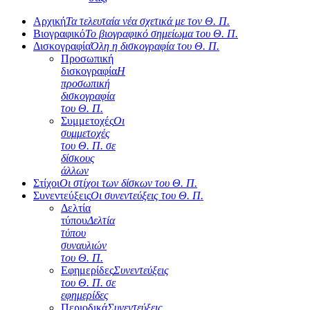
Αρχική
Τα τελευταία νέα σχετικά με τον Θ. Π.
Βιογραφικό
Το βιογραφικό σημείωμα του Θ. Π.
Δισκογραφία
Όλη η δισκογραφία του Θ. Π.
Προσωπική
δισκογραφία
Η
προσωπική
δισκογραφία
του Θ. Π.
Συμμετοχές
Οι
συμμετοχές
του Θ. Π. σε
δίσκους
άλλων
Στίχοι
Οι στίχοι των δίσκων του Θ. Π.
Συνεντεύξεις
Οι συνεντεύξεις του Θ. Π.
Δελτία
τύπου
Δελτία
τύπου
συναυλιών
του Θ. Π.
Εφημερίδες
Συνεντεύξεις
του Θ. Π. σε
εφημερίδες
Περιοδικά
Συνεντεύξεις