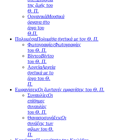
της ζωής του
Θ. Π.
Οργανικά
Μουσικά
όργανα στο
έργο του
Θ.Π.
Πολυμέσα
Πολυμέσα σχετικά με τον Θ. Π.
Φωτογραφίες
Φωτογραφίες
του Θ. Π.
Βίντεο
Βίντεο
του Θ. Π.
Αρχεία
Αρχεία
σχετικά με το
έργο του Θ.
Π.
Εμφανίσεις
Οι ζωντανές εμφανίσεις του Θ. Π.
Συναυλίες
Οι
επίσημες
συναυλίες
του Θ. Π.
Θανασοσυνάξεις
Οι
συνάξεις των
φίλων του Θ.
Π.