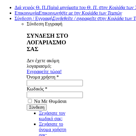
Διά χειρός Θ. Π.
Παλιά μηνύματα του Θ. Π. στην Κοιλάδα των
Επικοινωνία
Επικοινωνήστε με την Κοιλάδα των Τεμπών
Σύνδεση / Εγγραφή
Συνδεθείτε / εγγραφείτε στην Κοιλάδα των 
Σύνδεση
Εγγραφή
ΣΥΝΔΕΣΗ ΣΤΟ
ΛΟΓΑΡΙΑΣΜΟ
ΣΑΣ
Δεν έχετε ακόμη
λογαριασμό;
Εγγραφείτε τώρα!
Όνομα χρήστη *
Κωδικός *
Να Με Θυμάσαι
Ξεχάσατε τον
κωδικό σας;
Ξεχάσατε το
όνομα χρήστη
σας;